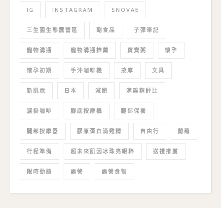
IG
INSTAGRAM
SNOVAE
三生園生態露營區
副食品
子彈筆記
寵物溝通
寵物溝通推薦
寶寶粥
懷孕
懷孕初期
手沖咖啡機
按摩
文具
新肌霓
日本
減肥
滴雞精評比
濾掛咖啡
腳底按摩機
腿部保養
腿部按摩器
膠原蛋白滴雞精
自由行
蘭蔻
行程準備
超未來肌因冰珠亮眼粹
送禮推薦
限時動態
露營
露營食物