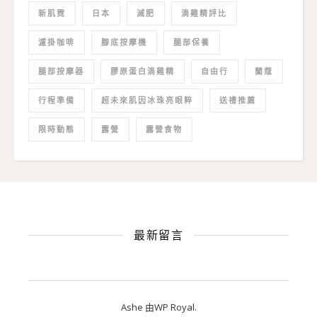
新肌霓
日本
減肥
滴雞精評比
濾掛咖啡
腳底按摩機
腿部保養
腿部按摩器
膠原蛋白滴雞精
自由行
蘭蔻
行程準備
超未來肌因冰珠亮眼粹
送禮推薦
限時動態
露營
露營食物
最新留言
Ashe 由
WP Royal
.