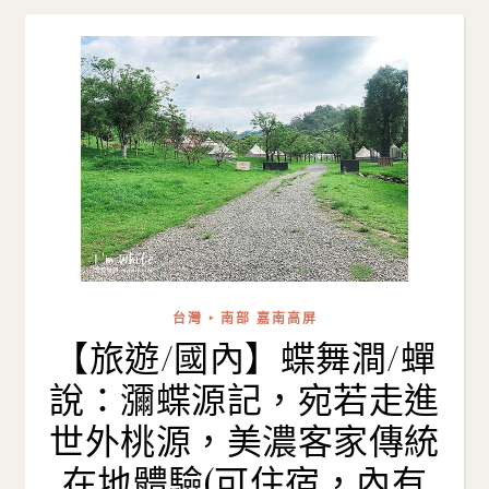
台灣 ‣ 南部 嘉南高屏
【旅遊/國內】蝶舞澗/蟬
說：瀰蝶源記，宛若走進
世外桃源，美濃客家傳統
在地體驗(可住宿，內有