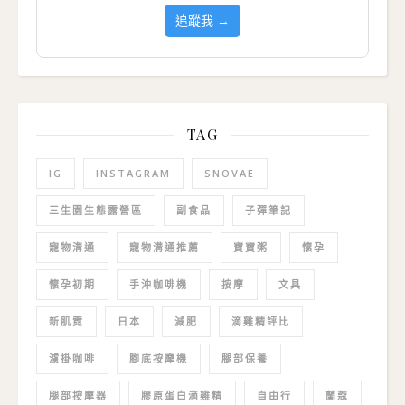
追蹤我 →
TAG
IG
INSTAGRAM
SNOVAE
三生園生態露營區
副食品
子彈筆記
寵物溝通
寵物溝通推薦
寶寶粥
懷孕
懷孕初期
手沖咖啡機
按摩
文具
新肌霓
日本
減肥
滴雞精評比
濾掛咖啡
腳底按摩機
腿部保養
腿部按摩器
膠原蛋白滴雞精
自由行
蘭蔻