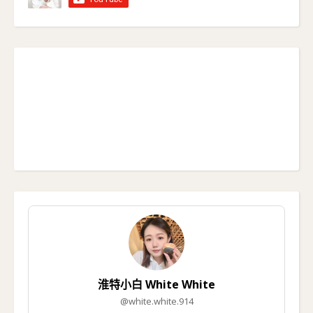
淮特小白 White White
@white.white.914