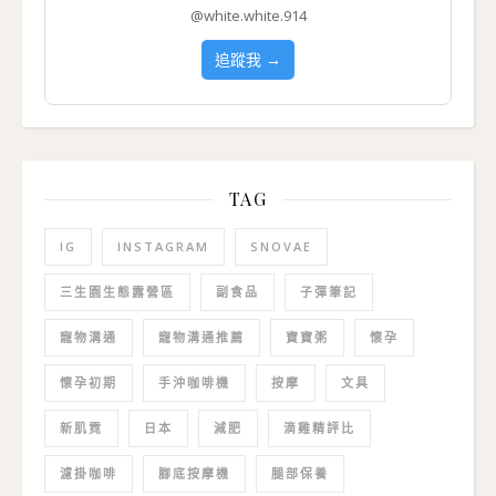
@white.white.914
追蹤我 →
TAG
IG
INSTAGRAM
SNOVAE
三生園生態露營區
副食品
子彈筆記
寵物溝通
寵物溝通推薦
寶寶粥
懷孕
懷孕初期
手沖咖啡機
按摩
文具
新肌霓
日本
減肥
滴雞精評比
濾掛咖啡
腳底按摩機
腿部保養