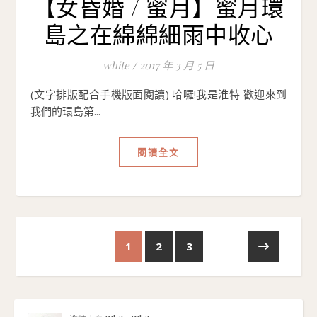
【女昏婚 / 蜜月】蜜月環
島之在綿綿細雨中收心
white
/
2017 年 3 月 5 日
(文字排版配合手機版面閱讀) 哈囉!我是淮特 歡迎來到
我們的環島第...
閱讀全文
1
2
3