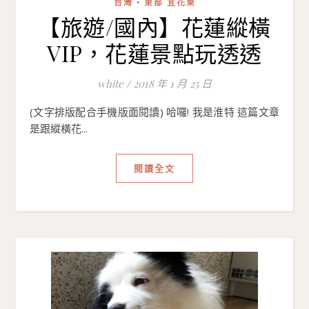
台灣 ‣ 東部 宜花東
【旅遊/國內】花蓮縱橫
VIP，花蓮景點玩透透
white
/
2018 年 1 月 25 日
(文字排版配合手機版面閱讀) 哈囉! 我是淮特 這篇文章
是跟縱橫花...
閱讀全文