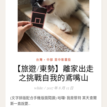
台灣 ‣ 中部 苗中彰雲投
【旅遊/東勢】離家出走
之挑戰自我的鳶嘴山
white
/
2017 年 8 月 15 日
(文字排版配合手機版面閱讀) 哈囉! 我是懷特 某天查爾
斯一直說要...