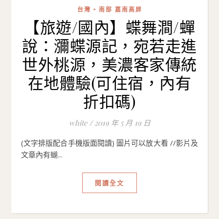
台灣 ‣ 南部 嘉南高屏
【旅遊/國內】蝶舞澗/蟬
說：瀰蝶源記，宛若走進
世外桃源，美濃客家傳統
在地體驗(可住宿，內有
折扣碼)
white
/
2019 年 5 月 19 日
(文字排版配合手機版面閱讀) 圖片可以放大看 //影片及
文章內有蝴...
閱讀全文