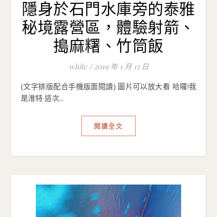
隱身於石門水庫旁的泰雅
秘境露營區，體驗射箭、
搗麻糬、竹筒飯
white
/
2019 年 1 月 15 日
(文字排版配合手機版面閱讀) 圖片可以放大看 哈囉!我
是淮特 這次...
閱讀全文