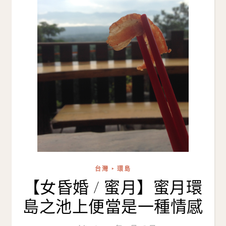
台灣 ‣ 環島
【女昏婚 / 蜜月】蜜月環
島之池上便當是一種情感