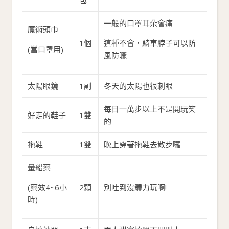
包
一般的口罩耳朵會痛
魔術頭巾
1個
這種不會，騎車脖子可以防
(當口罩用)
風防曬
太陽眼鏡
1副
冬天的太陽也很刺眼
每日一萬步以上不是開玩笑
好走的鞋子
1雙
的
拖鞋
1雙
晚上穿著拖鞋去散步囉
暈船藥
(藥效4~6小
2顆
別吐到沒體力玩啊!
時)