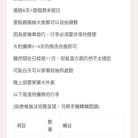
婚假8天+兩個周末假日
景點跟路線大家都可以自由調整
因為是機車旅行，行李必須要非常的簡便
大約攜帶3~4天的換洗衣服即可
雖然現在已經是11月，但氣溫方面仍然不太穩定
可能白天可以穿著短袖到處跑
晚上卻要穿著大外套
以下是淮特攜帶的行李
(如表格無法完整呈現，可將手機轉橫閱讀)
數
項目
備註
量