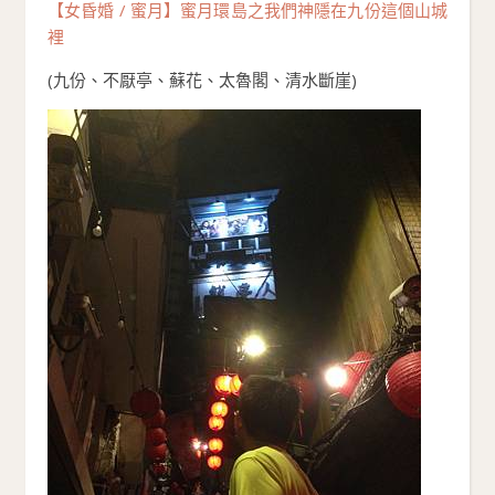
【女昏婚 / 蜜月】蜜月環島之我們神隱在九份這個山城
裡
(九份、不厭亭、蘇花、太魯閣、清水斷崖)