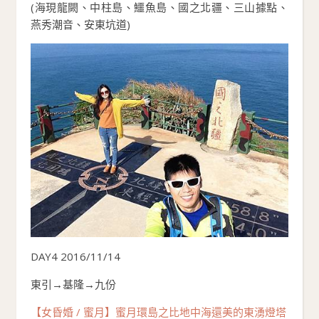
(海現龍闕、中柱島、鱷魚島、國之北疆、三山據點、
燕秀潮音、安東坑道)
DAY4 2016/11/14
東引→基隆→九份
【女昏婚 / 蜜月】蜜月環島之比地中海還美的東湧燈塔