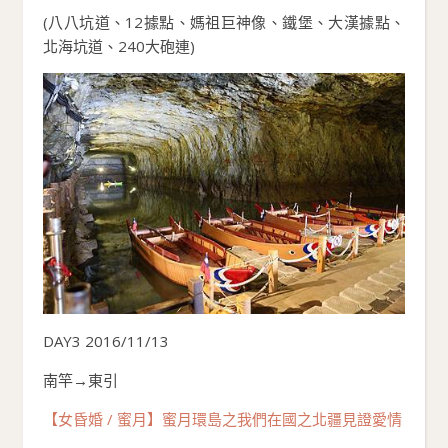
(八八坑道、12據點、媽祖巨神像、鐵堡、大漢據點、
北海坑道、240大砲連)
DAY3 2016/11/13
南竿→東引
【女昏婚 / 蜜月】蜜月環島之我們在國之北疆見證愛情