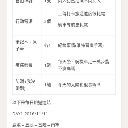
自拍神器
1支
兩人甜蜜拍照不閃別人
上傳打卡旅遊進度很耗電
行動電源
3個
騎車導航更耗電
筆記本、原
各1
紀錄事情(淮特習慣手寫)
子筆
每天坐、騎機車走一萬步能
痠痛藥膏
1罐
不痠痛嗎
防曬 (我沒
1罐
冬天的太陽也很毒啊!!!!
帶到)
以下是每日旅遊連結
DAY1 2016/11/11
鹿港→五股→基隆→南竿