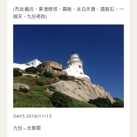
(烈女義坑、東湧燈塔、霧砲、太白天聲、擂鼓石、一
線天、九份老街)
DAY5 2016/11/15
九份→太魯閣