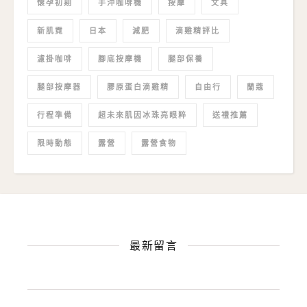
懷孕初期
手沖咖啡機
按摩
文具
新肌霓
日本
減肥
滴雞精評比
濾掛咖啡
腳底按摩機
腿部保養
腿部按摩器
膠原蛋白滴雞精
自由行
蘭蔻
行程準備
超未來肌因冰珠亮眼粹
送禮推薦
限時動態
露營
露營食物
最新留言