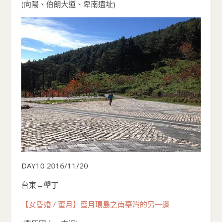
(向陽、伯朗大道、卑南遺址)
DAY10 2016/11/20
台東→墾丁
【女昏婚 / 蜜月】蜜月環島之南臺灣的另一邊