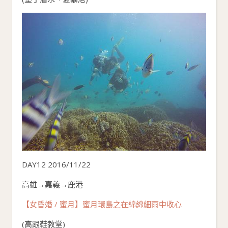
DAY12 2016/11/22
高雄→嘉義→鹿港
【女昏婚 / 蜜月】蜜月環島之在綿綿細雨中收心
(高跟鞋教堂)