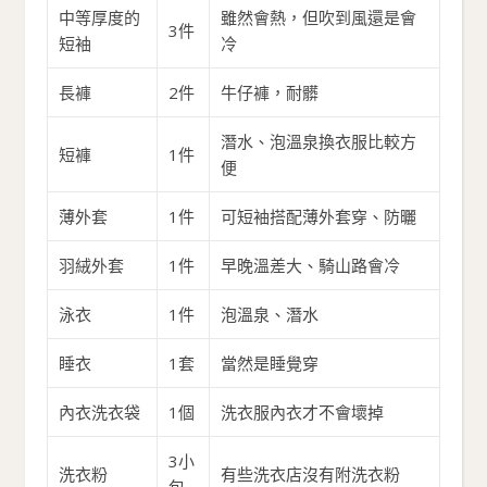
中等厚度的
雖然會熱，但吹到風還是會
3件
短袖
冷
長褲
2件
牛仔褲，耐髒
潛水、泡溫泉換衣服比較方
短褲
1件
便
薄外套
1件
可短袖搭配薄外套穿、防曬
羽絨外套
1件
早晚溫差大、騎山路會冷
泳衣
1件
泡溫泉、潛水
睡衣
1套
當然是睡覺穿
內衣洗衣袋
1個
洗衣服內衣才不會壞掉
3小
洗衣粉
有些洗衣店沒有附洗衣粉