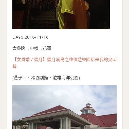
DAY6 2016/11/16
太魯閣→中橫→花蓮
【女昏婚 / 蜜月】蜜月環島之整個遊樂園都是我的尖叫
聲
(燕子口、松園別館、遠雄海洋公園)