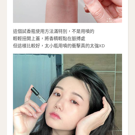
這個試香瓶使用方法滿特別，不是用噴的
輕輕扭開上蓋，將香精輕點在脈搏處
但這樣比較好，太小瓶用噴的衝擊真的太強XD