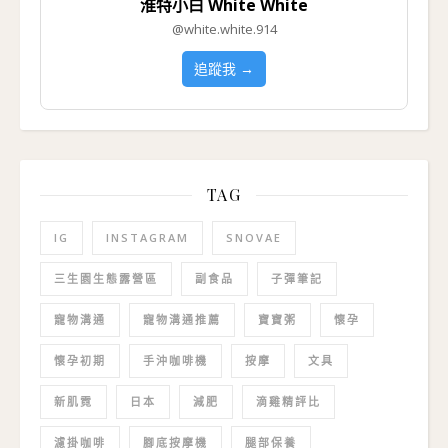
淮特小白 White White
@white.white.914
追蹤我 →
TAG
IG
INSTAGRAM
SNOVAE
三生園生態露營區
副食品
子彈筆記
寵物溝通
寵物溝通推薦
寶寶粥
懷孕
懷孕初期
手沖咖啡機
按摩
文具
新肌霓
日本
減肥
滴雞精評比
濾掛咖啡
腳底按摩機
腿部保養