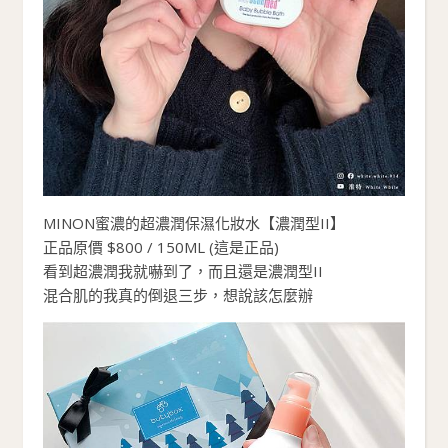
MINON蜜濃的超濃潤保濕化妝水【濃潤型II】
正品原價 $800 / 150ML (這是正品)
看到超濃潤我就嚇到了，而且還是濃潤型II
混合肌的我真的倒退三步，想說該怎麼辦