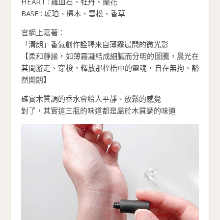
HEART : 雞血石、牡丹、蘭花
BASE : 琥珀、檀木、雪松、香草
官網上寫著：
「清朗」香氣創作詮釋來自薄霧晨間的微光影
【柔和靜謐，如薄霧凝結成細膩而分明的圖騰，晨光在
其間游走、穿梭，釋放那桎梏中的靈魂，自在無拘、豁
然開朗】
確實木質調的香水會給人平靜、放鬆的感覺
對了，其實這三瓶的味道都是屬於木質調的味道