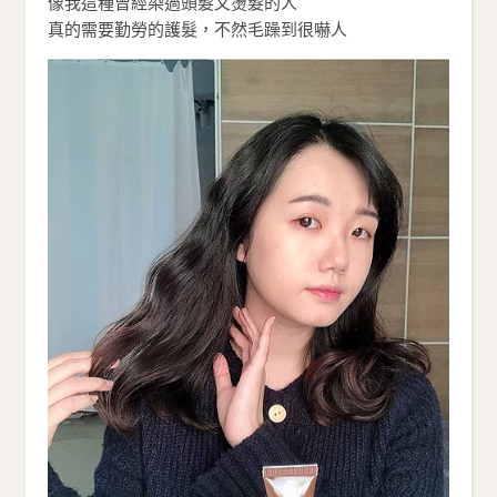
像我這種曾經染過頭髮又燙髮的人
真的需要勤勞的護髮，不然毛躁到很嚇人