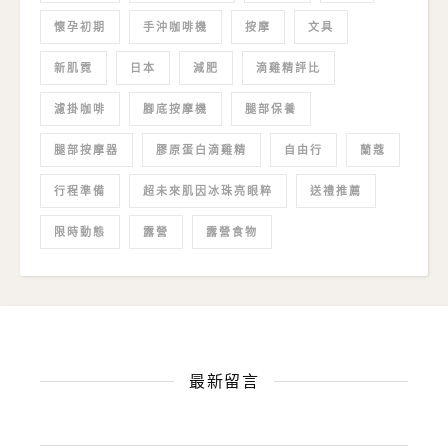
懷孕初期
手沖咖啡機
按摩
文具
新肌霓
日本
減肥
滴雞精評比
濾掛咖啡
腳底按摩機
腿部保養
腿部按摩器
膠原蛋白滴雞精
自由行
蘭蔻
行程準備
超未來肌因冰珠亮眼粹
送禮推薦
限時動態
露營
露營食物
最新留言