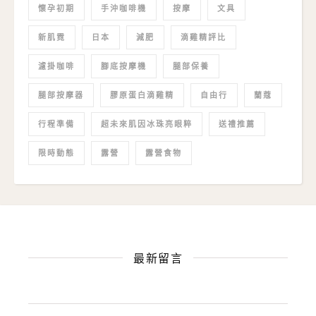
懷孕初期
手沖咖啡機
按摩
文具
新肌霓
日本
減肥
滴雞精評比
濾掛咖啡
腳底按摩機
腿部保養
腿部按摩器
膠原蛋白滴雞精
自由行
蘭蔻
行程準備
超未來肌因冰珠亮眼粹
送禮推薦
限時動態
露營
露營食物
最新留言