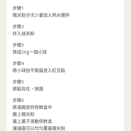
步驟1
糯米粉分次少量加入熱水攪拌
步驟2
拌入抹茶粉
步驟3
搓成20g一個小球
步驟4
將小球拍平壓扁放入紅豆餡
步驟5
將餡包住，搓圓
步驟6
將湯圓放到保鮮盒中
撒上糯米粉
蓋上蓋子滾動保鮮盒
讓湯圓可以均勻覆蓋糯米粉